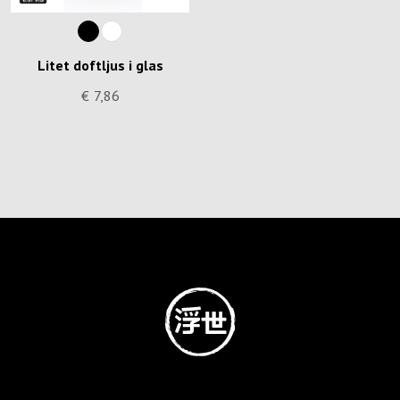
Litet doftljus i glas
€
7,86