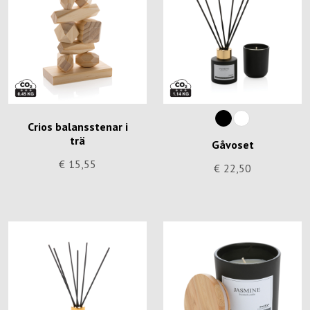
Crios balansstenar i
trä
Gåvoset
€
15,55
€
22,50