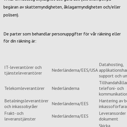
begäran av skattemyndigheten, åklagarmyndigheten och/eller
polisen).
De parter som behandlar personuppgifter för vår räkning eller
för din räkning är:
Datahosting,
IT-leverantörer och
Nederländerna/EES/USA
applikationsha
tjänsteleverantörer
support och un
Tillhandahålla
Telekomleverantörer
Nederländerna
telefoni- och
kommunikation
Betalningsleverantörer
Hantering av b
Nederländerna/EES
och inkassobyråer
inkassoförfar
Frakt- och
Leveransorder 
Nederländerna/EES
leveranstjänster
dokument
Skicka