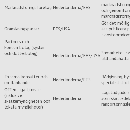
marknadsföri
Marknadsföringsföretag
Nederländerna/EES
och genomför
marknadsförin
Gör det möjlig
Granskningsparter
EES/USA
att publicera p
tjänsteomdö
Partners och
koncernbolag (syster-
Samarbete i sy
och dotterbolag)
Nederländerna/EES/USA
tillhandahålla
Externa konsulter och
Rådgivning, byr
Nederländerna/EES
mellanhänder
specialiststöd
Offentliga tjänster
Lagstadgade s
(inklusive
Nederländerna
som skattedekl
skattemyndigheten och
rapporteringskr
lokala myndigheter)