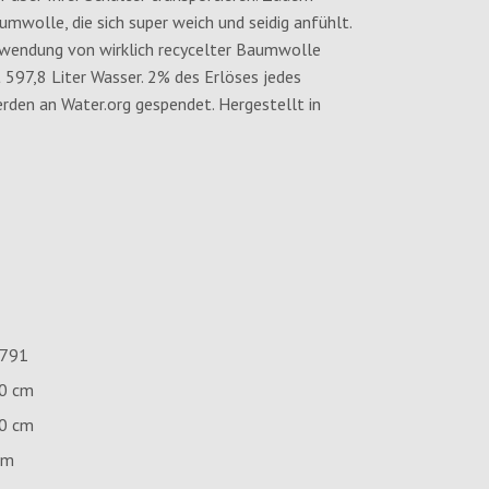
mwolle, die sich super weich und seidig anfühlt.
rwendung von wirklich recycelter Baumwolle
 597,8 Liter Wasser. 2% des Erlöses jedes
den an Water.org gespendet. Hergestellt in
.791
0 cm
0 cm
cm