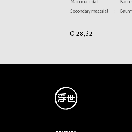
Main material
:
Baum
Secondary material
:
Baumw
€
28,32