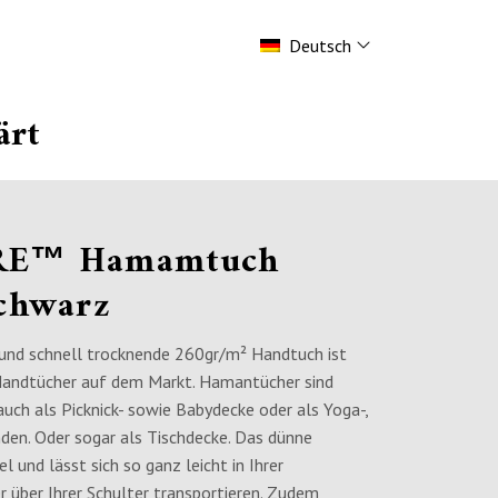
Deutsch
ärt
RE™ Hamamtuch
chwarz
e und schnell trocknende 260gr/m² Handtuch ist
 Handtücher auf dem Markt. Hamantücher sind
auch als Picknick- sowie Babydecke oder als Yoga-,
den. Oder sogar als Tischdecke. Das dünne
 und lässt sich so ganz leicht in Ihrer
 über Ihrer Schulter transportieren. Zudem