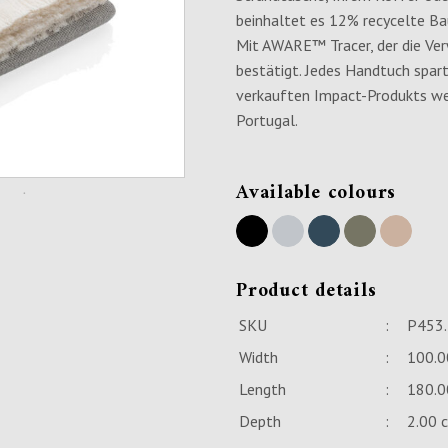
beinhaltet es 12% recycelte Bau
Mit AWARE™ Tracer, der die Ve
bestätigt. Jedes Handtuch spart
verkauften Impact-Produkts wer
Portugal.
Available colours
Product details
SKU
:
P453
Width
:
100.0
Length
:
180.0
Depth
:
2.00 